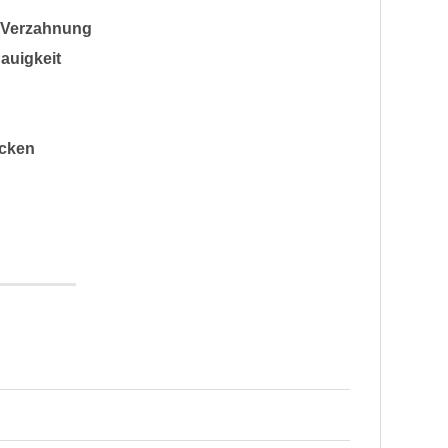
e Verzahnung
auigkeit
acken