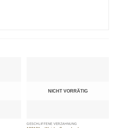
Add to
Add to
wishlist
wishlist
NICHT VORRÄTIG
+
+
GESCHLIFFENE VERZAHNUNG
GESCHL