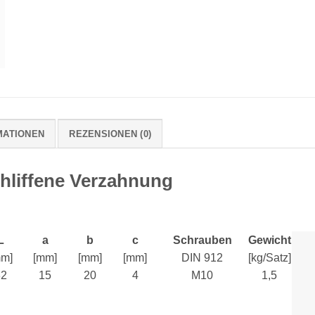
MATIONEN
REZENSIONEN (0)
hliffene Verzahnung
L
a
b
c
Schrauben
Gewicht
mm]
[mm]
[mm]
[mm]
DIN 912
[kg/Satz]
82
15
20
4
M10
1,5