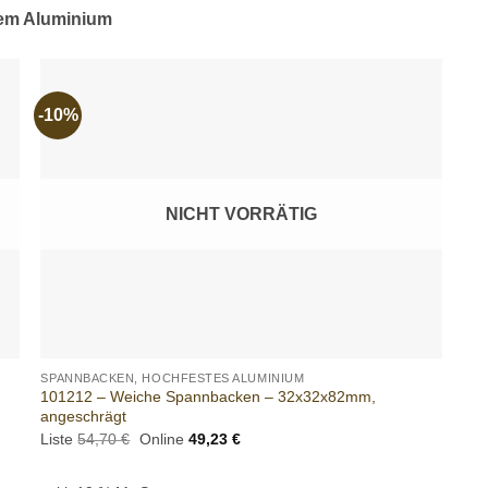
em Aluminium
-10%
o
Add to
t
wishlist
NICHT VORRÄTIG
+
SPANNBACKEN, HOCHFESTES ALUMINIUM
101212 – Weiche Spannbacken – 32x32x82mm,
angeschrägt
Ursprünglicher
Aktueller
Liste
54,70
€
Online
49,23
€
Preis
Preis
war:
ist:
54,70 €
49,23 €.