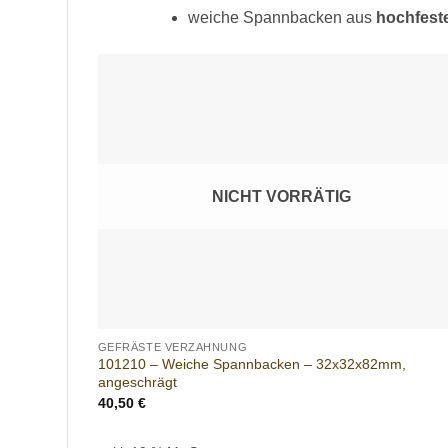
weiche Spannbacken aus
hochfest
Add t
wishlis
NICHT VORRÄTIG
+
GEFRÄSTE VERZAHNUNG
101210 – Weiche Spannbacken – 32x32x82mm,
angeschrägt
40,50
€