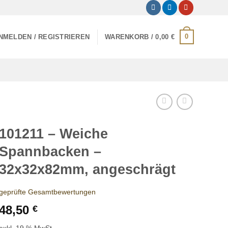
0
NMELDEN / REGISTRIEREN
WARENKORB /
0,00
€
101211 – Weiche
Spannbacken –
32x32x82mm, angeschrägt
geprüfte Gesamtbewertungen
48,50
€
exkl. 19 % MwSt.