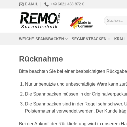
Zum
E-MAIL
+49 6021 438 872 0
Inhalt
springen
Suchen
nach:
WEICHE SPANNBACKEN
SEGMENTBACKEN
KRAL
Rücknahme
Bitte beachten Sie bei einer beabsichtigten Rückgab
Nur
unbenutzte und unbeschädigte
Ware kann zur
Die Spannbacken müssen in der Originalverpacku
Die Spannbacken sind in der Regel sehr schwer. 
Polstermaterial verwendet werden. Der Kunde trä
Bei der Ankunft der Rücklieferung wird in unserem H