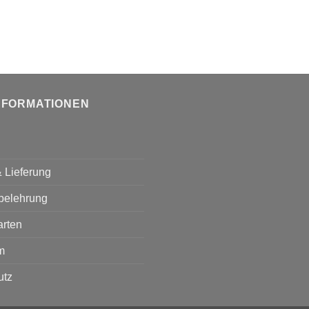
NFORMATIONEN
 Lieferung
belehrung
arten
m
utz