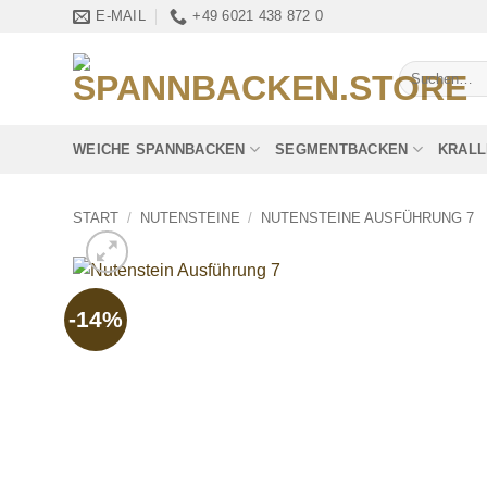
Zum
E-MAIL
+49 6021 438 872 0
Inhalt
springen
Suchen
nach:
WEICHE SPANNBACKEN
SEGMENTBACKEN
KRAL
START
/
NUTENSTEINE
/
NUTENSTEINE AUSFÜHRUNG 7
-14%