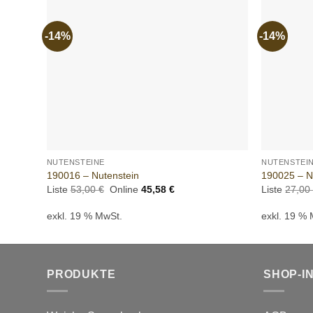
-14%
-14%
Add to
wishlist
+
+
NUTENSTEINE
NUTENSTEI
190016 – Nutenstein
190025 – N
Ursprünglicher
Aktueller
Liste
53,00
€
Online
45,58
€
Liste
27,0
Preis
Preis
war:
ist:
exkl. 19 % MwSt.
exkl. 19 %
53,00 €
45,58 €.
PRODUKTE
SHOP-I