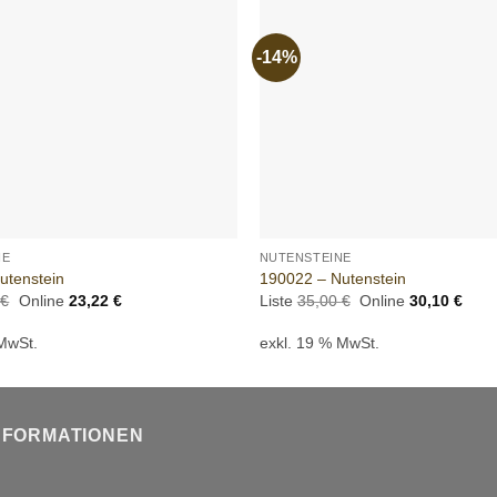
-14%
Add to
wishlist
+
NE
NUTENSTEINE
utenstein
190022 – Nutenstein
Ursprünglicher
Aktueller
Ursprünglicher
Aktue
0
€
Online
23,22
€
Liste
35,00
€
Online
30,10
€
Preis
Preis
Preis
Prei
war:
ist:
war:
ist:
 MwSt.
exkl. 19 % MwSt.
27,00 €
23,22 €.
35,00 €
30,1
NFORMATIONEN