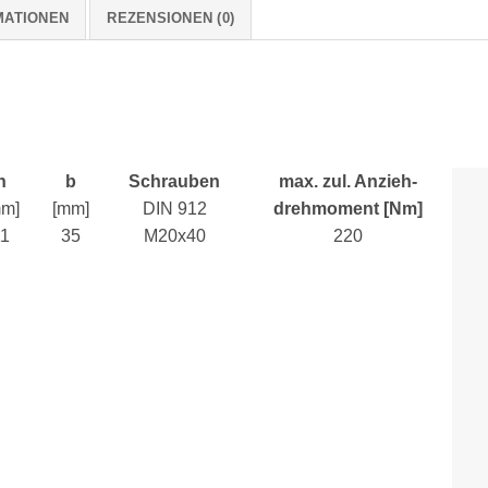
MATIONEN
REZENSIONEN (0)
h
b
Schrauben
max. zul. Anzieh-
mm]
[mm]
DIN 912
drehmoment [Nm]
11
35
M20x40
220