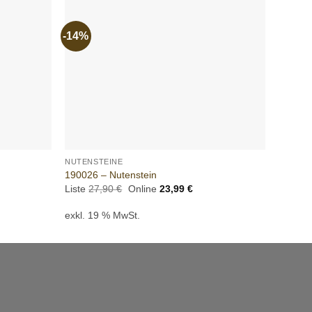
-14%
-14%
Add to
Add to
wishlist
wishlist
+
+
NUTENSTEINE
NUTENS
190026 – Nutenstein
190027
ller
Ursprünglicher
Aktueller
Liste
27,90
€
Online
23,99
€
Liste
2
s
Preis
Preis
war:
ist:
exkl. 19 % MwSt.
exkl. 
0 €.
27,90 €
23,99 €.