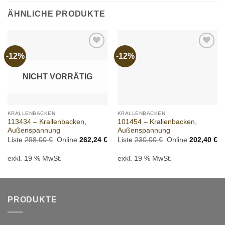
ÄHNLICHE PRODUKTE
-12%
-12%
Add to
Add to
wishlist
wishlist
NICHT VORRÄTIG
KRALLENBACKEN
KRALLENBACKEN
113434 – Krallenbacken,
101454 – Krallenbacken,
Außenspannung
Außenspannung
Ursprünglicher
Aktueller
Ursprünglicher
Ak
Liste
298,00
€
Online
262,24
€
Liste
230,00
€
Online
202,40
€
Preis
Preis
Preis
Pr
war:
ist:
war:
ist
exkl. 19 % MwSt.
exkl. 19 % MwSt.
298,00 €
262,24 €.
230,00 €
20
PRODUKTE