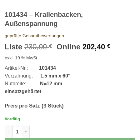
101434 – Krallenbacken,
Außenspannung
geprüfte Gesamtbewertungen
Ursprünglicher
Aktuelle
Liste
230,00
Online
202,40
€
€
Preis
Preis
exkl. 19 % MwSt.
war:
ist:
230,00 €
202,40 €
Artikel-Nr.:
101434
Verzahnung:
1,5 mm x 60°
Nutbreite:
N=12 mm
einsatzgehärtet
Preis pro Satz (3 Stück)
Vorrätig
101434 - Krallenbacken, Außenspannung Menge