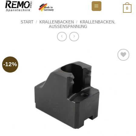
Zum
0
Inhalt
springen
START
/
KRALLENBACKEN
/
KRALLENBACKEN,
AUSSENSPANNUNG
-12%
Add to
wishlist