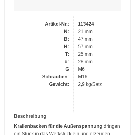
Artikel-Nr.:
113424
N:
21 mm
B:
47 mm
H:
57 mm
T:
25 mm
b:
28 mm
G
M6
Schrauben:
M16
Gewicht:
2,9 kg/Satz
Beschreibung
Krallenbacken für die Außenspannung
dringen
ein Stück in das Werkstück ein und erzeugen