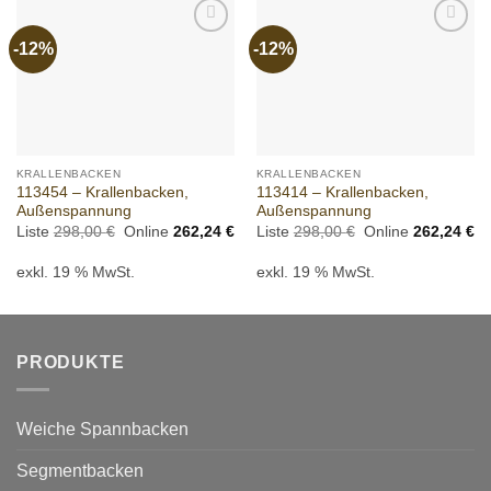
-12%
-12%
Add to
Add to
wishlist
wishlist
KRALLENBACKEN
KRALLENBACKEN
113454 – Krallenbacken,
113414 – Krallenbacken,
Außenspannung
Außenspannung
Ursprünglicher
Aktueller
Ursprünglicher
Ak
Liste
298,00
€
Online
262,24
€
Liste
298,00
€
Online
262,24
€
Preis
Preis
Preis
Pr
war:
ist:
war:
ist
exkl. 19 % MwSt.
exkl. 19 % MwSt.
298,00 €
262,24 €.
298,00 €
26
PRODUKTE
Weiche Spannbacken
Segmentbacken