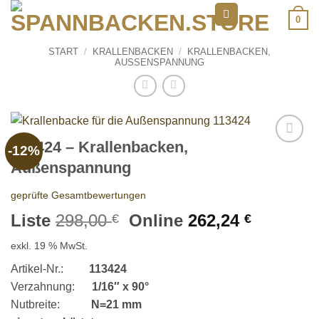
Zum
0
Inhalt
springen
START
/
KRALLENBACKEN
/
KRALLENBACKEN,
AUSSENSPANNUNG
113424 – Krallenbacken,
-12%
Add to
Außenspannung
wishlist
geprüfte Gesamtbewertungen
Ursprünglicher
Aktuelle
Liste
298,00
Online
262,24
€
€
Preis
Preis
exkl. 19 % MwSt.
war:
ist:
298,00 €
262,24 €
Artikel-Nr.:
113424
Verzahnung:
1/16″ x 90°
Nutbreite:
N=21 mm