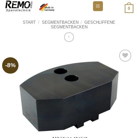
Zum
0
Inhalt
springen
START
/
SEGMENTBACKEN
/
GESCHLIFFENE
SEGMENTBACKEN
-8%
Add to
wishlist