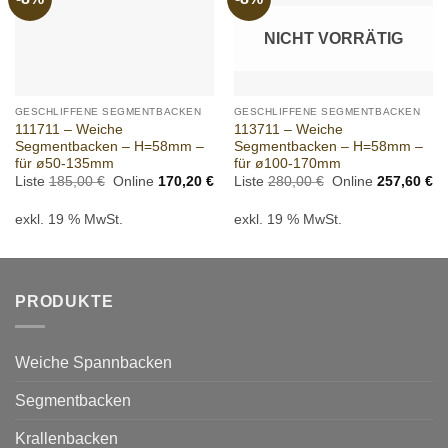
wishlist
wishlist
NICHT VORRÄTIG
GESCHLIFFENE SEGMENTBACKEN
GESCHLIFFENE SEGMENTBACKEN
111711 – Weiche
113711 – Weiche
Segmentbacken – H=58mm –
Segmentbacken – H=58mm –
für ø50-135mm
für ø100-170mm
Ursprünglicher
Aktueller
Ursprünglicher
Ak
Liste
185,00
€
Online
170,20
€
Liste
280,00
€
Online
257,60
€
Preis
Preis
Preis
Pr
war:
ist:
war:
ist
exkl. 19 % MwSt.
exkl. 19 % MwSt.
185,00 €
170,20 €.
280,00 €
25
PRODUKTE
Weiche Spannbacken
Segmentbacken
Krallenbacken