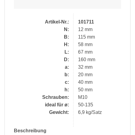
Artikel-Nr.:
101711
N:
12 mm
B:
115 mm
H:
58 mm
L:
67 mm
D:
160 mm
a:
32 mm
b:
20 mm
c:
40 mm
h:
50 mm
Schrauben:
M10
ideal für ø:
50-135
Gewicht:
6,9 kg/Satz
Beschreibung