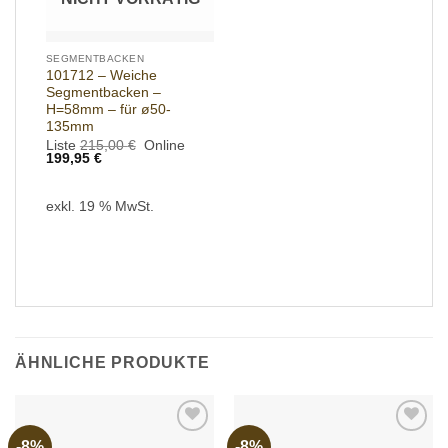
SEGMENTBACKEN
101712 – Weiche
Segmentbacken –
H=58mm – für ø50-
135mm
Ursprünglicher
Liste
215,00
€
Online
Aktueller
Preis
199,95
€
Preis
war:
ist:
215,00 €
199,95 €.
exkl. 19 % MwSt.
ÄHNLICHE PRODUKTE
-8%
-8%
Add to
Add to