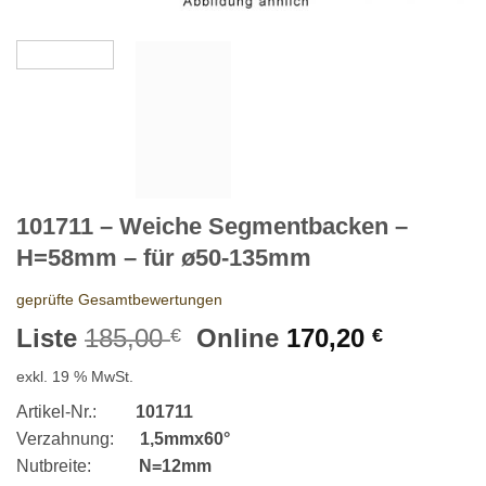
101711 – Weiche Segmentbacken –
H=58mm – für ø50-135mm
geprüfte Gesamtbewertungen
Ursprünglicher
Aktuelle
Liste
185,00
Online
170,20
€
€
Preis
Preis
exkl. 19 % MwSt.
war:
ist:
185,00 €
170,20 €
Artikel-Nr.:
101711
Verzahnung:
1,5mmx60°
Nutbreite:
N=12mm