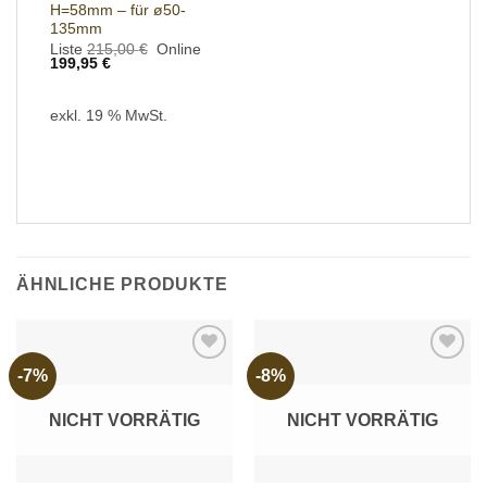
H=58mm – für ø50-
135mm
Ursprünglicher
Liste
215,00
€
Online
Aktueller
Preis
199,95
€
Preis
war:
ist:
215,00 €
199,95 €.
exkl. 19 % MwSt.
ÄHNLICHE PRODUKTE
-7%
-8%
Add to
Add to
wishlist
wishlist
NICHT VORRÄTIG
NICHT VORRÄTIG