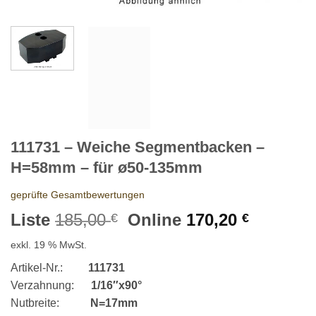
111731 – Weiche Segmentbacken –
H=58mm – für ø50-135mm
geprüfte Gesamtbewertungen
Ursprünglicher
Aktuelle
Liste
185,00
Online
170,20
€
€
Preis
Preis
exkl. 19 % MwSt.
war:
ist:
185,00 €
170,20 €
Artikel-Nr.:
111731
Verzahnung:
1/16″x90°
Nutbreite:
N=17mm