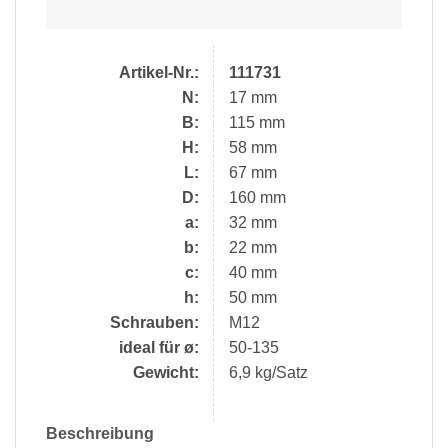
Artikel-Nr.:
111731
N:
17 mm
B:
115 mm
H:
58 mm
L:
67 mm
D:
160 mm
a:
32 mm
b:
22 mm
c:
40 mm
h:
50 mm
Schrauben:
M12
ideal für ø:
50-135
Gewicht:
6,9 kg/Satz
Beschreibung