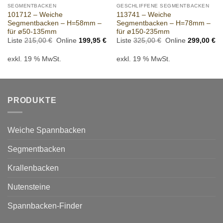
SEGMENTBACKEN
GESCHLIFFENE SEGMENTBACKEN
101712 – Weiche
113741 – Weiche
Segmentbacken – H=58mm –
Segmentbacken – H=78mm –
für ø50-135mm
für ø150-235mm
Ursprünglicher
Aktueller
Ursprünglicher
Ak
Liste
215,00
€
Online
199,95
€
Liste
325,00
€
Online
299,00
€
Preis
Preis
Preis
Pr
war:
ist:
war:
ist
exkl. 19 % MwSt.
exkl. 19 % MwSt.
215,00 €
199,95 €.
325,00 €
29
PRODUKTE
Weiche Spannbacken
Segmentbacken
Krallenbacken
Nutensteine
Spannbacken-Finder