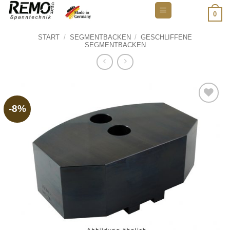
Zum
0
Inhalt
springen
START
/
SEGMENTBACKEN
/
GESCHLIFFENE
SEGMENTBACKEN
-8%
Add to
wishlist