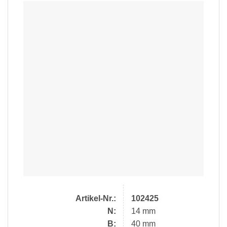
Artikel-Nr.:
102425
N:
14 mm
B:
40 mm