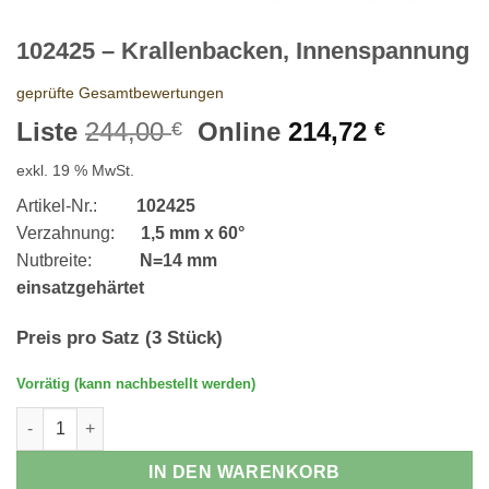
102425 – Krallenbacken, Innenspannung
geprüfte Gesamtbewertungen
Ursprünglicher
Aktuelle
Liste
244,00
Online
214,72
€
€
Preis
Preis
exkl. 19 % MwSt.
war:
ist:
244,00 €
214,72 €
Artikel-Nr.:
102425
Verzahnung:
1,5 mm x 60°
Nutbreite:
N=14 mm
einsatzgehärtet
Preis pro Satz (3 Stück)
Vorrätig (kann nachbestellt werden)
102425 - Krallenbacken, Innenspannung Menge
IN DEN WARENKORB