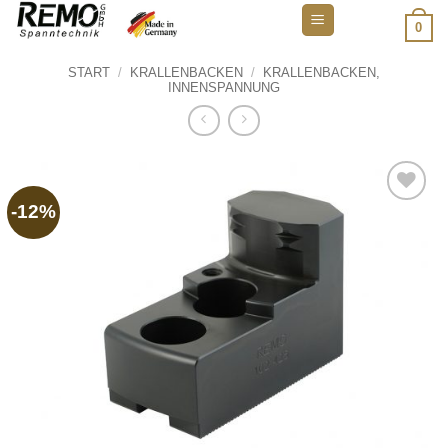
Zum
0
Inhalt
springen
START
/
KRALLENBACKEN
/
KRALLENBACKEN,
INNENSPANNUNG
-12%
Add to
wishlist