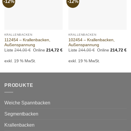
-12%
-12%
Add to
Add to
wishlist
wishlist
KRALLENBACKEN
KRALLENBACKEN
112454 – Krallenbacken,
102454 – Krallenbacken,
Außenspannung
Außenspannung
Ursprünglicher
Aktueller
Ursprünglicher
Ak
Liste
244,00
€
Online
214,72
€
Liste
244,00
€
Online
214,72
€
Preis
Preis
Preis
Pr
war:
ist:
war:
ist
exkl. 19 % MwSt.
exkl. 19 % MwSt.
244,00 €
214,72 €.
244,00 €
21
PRODUKTE
Weiche Spannbacken
Segmentbacken
Krallenbacken