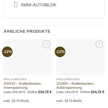
SMW-AUTOBLOK
ÄHNLICHE PRODUKTE
-12%
-12%
Add to
Add to
wishlist
wishlist
KRALLENBACKEN
KRALLENBACKEN
102415 – Krallenbacken,
112454 – Krallenbacken,
Innenspannung
Außenspannung
Ursprünglicher
Aktueller
Ursprünglicher
Ak
Liste
244,00
€
Online
214,72
€
Liste
244,00
€
Online
214,72
€
Preis
Preis
Preis
Pr
war:
ist:
war:
ist
exkl. 19 % MwSt.
exkl. 19 % MwSt.
244,00 €
214,72 €.
244,00 €
21