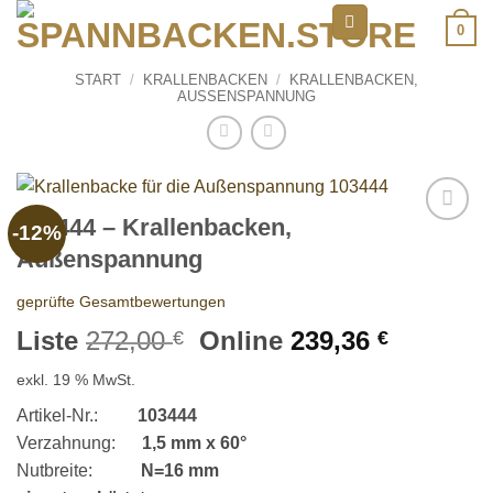
Zum
0
Inhalt
springen
START
/
KRALLENBACKEN
/
KRALLENBACKEN,
AUSSENSPANNUNG
103444 – Krallenbacken,
-12%
Add to
Außenspannung
wishlist
geprüfte Gesamtbewertungen
Ursprünglicher
Aktuelle
Liste
272,00
Online
239,36
€
€
Preis
Preis
exkl. 19 % MwSt.
war:
ist:
272,00 €
239,36 €
Artikel-Nr.:
103444
Verzahnung:
1,5 mm x 60°
Nutbreite:
N=16 mm