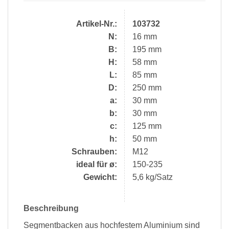
Artikel-Nr.:
103732
N:
16 mm
B:
195 mm
H:
58 mm
L:
85 mm
D:
250 mm
a:
30 mm
b:
30 mm
c:
125 mm
h:
50 mm
Schrauben:
M12
ideal für ø:
150-235
Gewicht:
5,6 kg/Satz
Beschreibung
Segmentbacken aus hochfestem Aluminium sind