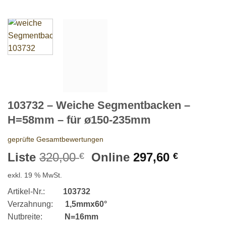
103732 – Weiche Segmentbacken –
H=58mm – für ø150-235mm
geprüfte Gesamtbewertungen
Ursprünglicher
Aktuelle
Liste
320,00
Online
297,60
€
€
Preis
Preis
exkl. 19 % MwSt.
war:
ist:
320,00 €
297,60 €
Artikel-Nr.:
103732
Verzahnung:
1,5mmx60°
Nutbreite:
N=16mm