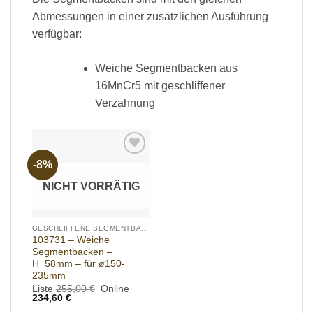
Abmessungen in einer zusätzlichen Ausführung
verfügbar:
Weiche Segmentbacken aus
16MnCr5 mit geschliffener
Verzahnung
-8%
Add to
wishlist
NICHT VORRÄTIG
GESCHLIFFENE SEGMENTBACKEN
103731 – Weiche
Segmentbacken –
H=58mm – für ø150-
235mm
Ursprünglicher
Liste
255,00
€
Online
Aktueller
Preis
234,60
€
Preis
war: