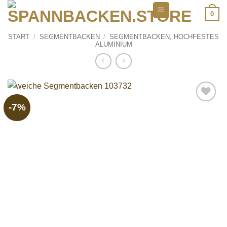
Zum
0
Inhalt
springen
START
/
SEGMENTBACKEN
/
SEGMENTBACKEN, HOCHFESTES
ALUMINIUM
-7%
Add to
wishlist