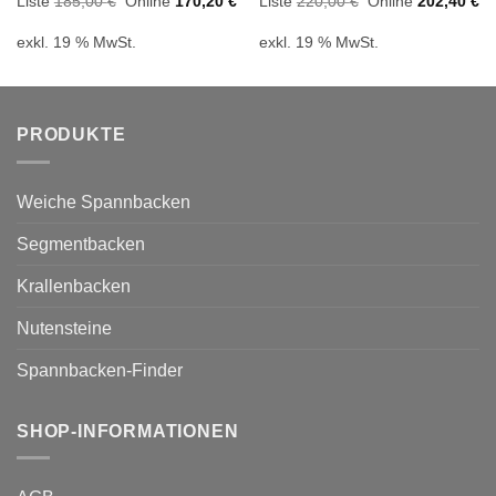
Ursprünglicher
Aktueller
Ursprünglicher
Ak
Liste
185,00
€
Online
170,20
€
Liste
220,00
€
Online
202,40
€
Preis
Preis
Preis
Pr
war:
ist:
war:
ist
exkl. 19 % MwSt.
exkl. 19 % MwSt.
185,00 €
170,20 €.
220,00 €
20
PRODUKTE
Weiche Spannbacken
Segmentbacken
Krallenbacken
Nutensteine
Spannbacken-Finder
SHOP-INFORMATIONEN