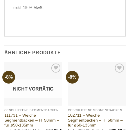
ist:
255,00 €
234,60 €.
exkl. 19 % MwSt.
ÄHNLICHE PRODUKTE
-8%
-8%
Add to
Add to
wishlist
wishlist
NICHT VORRÄTIG
GESCHLIFFENE SEGMENTBACKEN
GESCHLIFFENE SEGMENTBACKEN
111731 – Weiche
102711 – Weiche
Segmentbacken – H=58mm –
Segmentbacken – H=58mm –
für ø50-135mm
für ø60-135mm