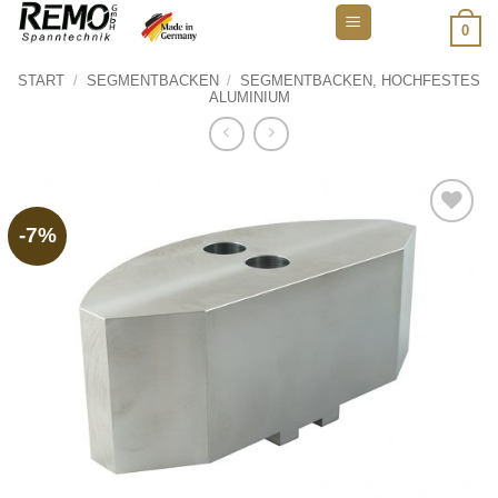
Zum
0
Inhalt
springen
START
/
SEGMENTBACKEN
/
SEGMENTBACKEN, HOCHFESTES
ALUMINIUM
-7%
Add to
wishlist