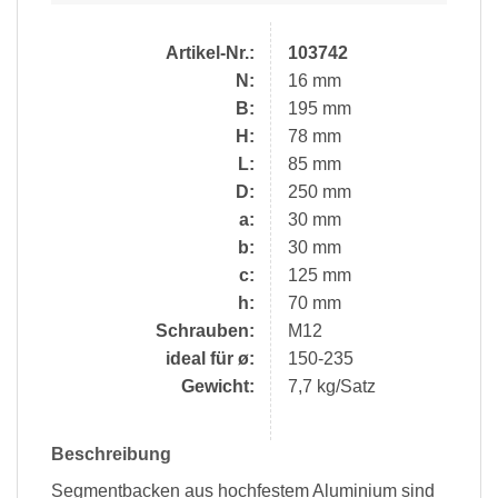
Artikel-Nr.:
103742
N:
16 mm
B:
195 mm
H:
78 mm
L:
85 mm
D:
250 mm
a:
30 mm
b:
30 mm
c:
125 mm
h:
70 mm
Schrauben:
M12
ideal für ø:
150-235
Gewicht:
7,7 kg/Satz
Beschreibung
Segmentbacken aus hochfestem Aluminium sind