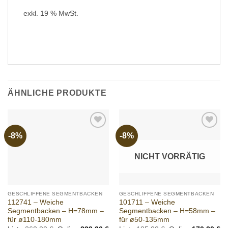
ist:
298,00 €
274,16 €.
exkl. 19 % MwSt.
ÄHNLICHE PRODUKTE
-8%
-8%
Add to
Add to
wishlist
wishlist
NICHT VORRÄTIG
GESCHLIFFENE SEGMENTBACKEN
GESCHLIFFENE SEGMENTBACKEN
112741 – Weiche
101711 – Weiche
Segmentbacken – H=78mm –
Segmentbacken – H=58mm –
für ø110-180mm
für ø50-135mm