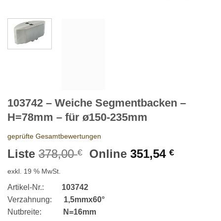
103742 – Weiche Segmentbacken –
H=78mm – für ø150-235mm
geprüfte Gesamtbewertungen
Ursprünglicher
Aktuelle
Liste
378,00
Online
351,54
€
€
Preis
Preis
exkl. 19 % MwSt.
war:
ist:
378,00 €
351,54 €
Artikel-Nr.:
103742
Verzahnung:
1,5mmx60°
Nutbreite:
N=16mm