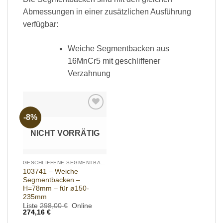
Abmessungen in einer zusätzlichen Ausführung
verfügbar:
Weiche Segmentbacken aus
16MnCr5 mit geschliffener
Verzahnung
-8%
Add to
wishlist
NICHT VORRÄTIG
GESCHLIFFENE SEGMENTBACKEN
103741 – Weiche
Segmentbacken –
H=78mm – für ø150-
235mm
Ursprünglicher
Liste
298,00
€
Online
Aktueller
Preis
274,16
€
Preis
war: