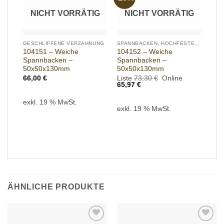
wishlist
wishlist
NICHT VORRÄTIG
NICHT VORRÄTIG
GESCHLIFFENE VERZAHNUNG
SPANNBACKEN, HOCHFESTES ALUMINIUM
104151 – Weiche
104152 – Weiche
Spannbacken –
Spannbacken –
50x50x130mm
50x50x130mm
Ursprünglicher
66,00
€
Liste
73,30
€
Online
Aktueller
Preis
65,97
€
Preis
war:
ist:
73,30 €
exkl. 19 % MwSt.
65,97 €.
exkl. 19 % MwSt.
ÄHNLICHE PRODUKTE