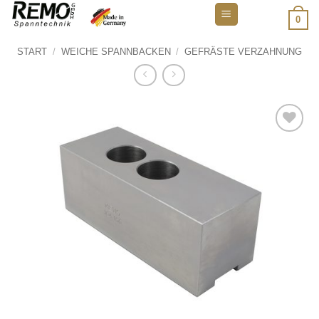
Zum
0
Inhalt
springen
START
/
WEICHE SPANNBACKEN
/
GEFRÄSTE VERZAHNUNG
Add to
wishlist