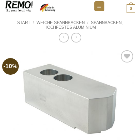
Zum
0
Inhalt
springen
START
/
WEICHE SPANNBACKEN
/
SPANNBACKEN,
HOCHFESTES ALUMINIUM
-10%
Add to
wishlist