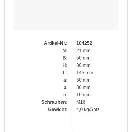
Artikel-Nr.:
104252
N:
21 mm
B:
50 mm
H:
80 mm
L:
145 mm
a:
30 mm
b
:
30 mm
c:
10 mm
Schrauben:
M16
Gewicht:
4,0 kg/Satz