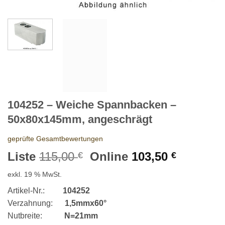
104252 – Weiche Spannbacken –
50x80x145mm, angeschrägt
geprüfte Gesamtbewertungen
Ursprünglicher
Aktuelle
Liste
115,00
Online
103,50
€
€
Preis
Preis
exkl. 19 % MwSt.
war:
ist:
115,00 €
103,50 €
Artikel-Nr.:
104252
Verzahnung:
1,5mmx60°
Nutbreite:
N=21mm