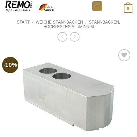
Zum
0
Inhalt
springen
START
/
WEICHE SPANNBACKEN
/
SPANNBACKEN,
HOCHFESTES ALUMINIUM
-10%
Add to
wishlist