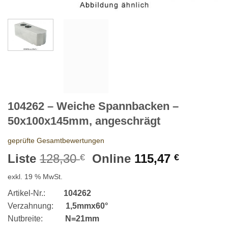
104262 – Weiche Spannbacken –
50x100x145mm, angeschrägt
geprüfte Gesamtbewertungen
Ursprünglicher
Aktuelle
Liste
128,30
Online
115,47
€
€
Preis
Preis
exkl. 19 % MwSt.
war:
ist:
128,30 €
115,47 €
Artikel-Nr.:
104262
Verzahnung:
1,5mmx60°
Nutbreite:
N=21mm