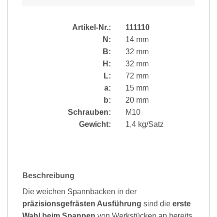
Artikel-Nr.:
111110
N:
14 mm
B:
32 mm
H:
32 mm
L:
72 mm
a:
15 mm
b:
20 mm
Schrauben:
M10
Gewicht:
1,4 kg/Satz
Beschreibung
Die weichen Spannbacken in der
präzisionsgefrästen Ausführung
sind die
erste
Wahl beim Spannen
von Werkstücken an bereits