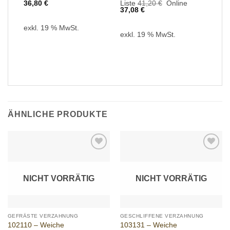
Ursprünglicher
36,80
€
Liste
41,20
€
Online
Aktueller
Preis
37,08
€
Preis
war:
ist:
41,20 €
exkl. 19 % MwSt.
37,08 €.
exkl. 19 % MwSt.
ÄHNLICHE PRODUKTE
Add to
Add to
wishlist
wishlist
NICHT VORRÄTIG
NICHT VORRÄTIG
GEFRÄSTE VERZAHNUNG
GESCHLIFFENE VERZAHNUNG
102110 – Weiche
103131 – Weiche