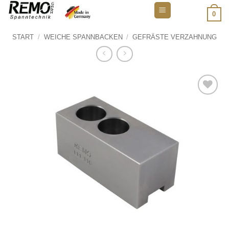
Zum
0
Inhalt
springen
START
/
WEICHE SPANNBACKEN
/
GEFRÄSTE VERZAHNUNG
Add to
wishlist