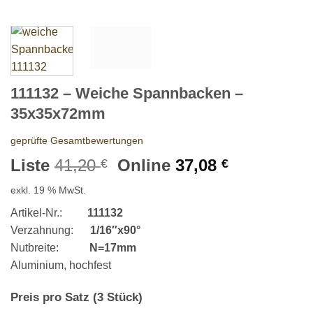
111132 – Weiche Spannbacken –
35x35x72mm
geprüfte Gesamtbewertungen
Ursprünglicher
Aktueller
Liste
41,20
Online
37,08
€
€
Preis
Preis
exkl. 19 % MwSt.
war:
ist:
41,20 €
37,08 €.
Artikel-Nr.:
111132
Verzahnung:
1/16″x90°
Nutbreite:
N=17mm
Aluminium, hochfest
Preis pro Satz (3 Stück)