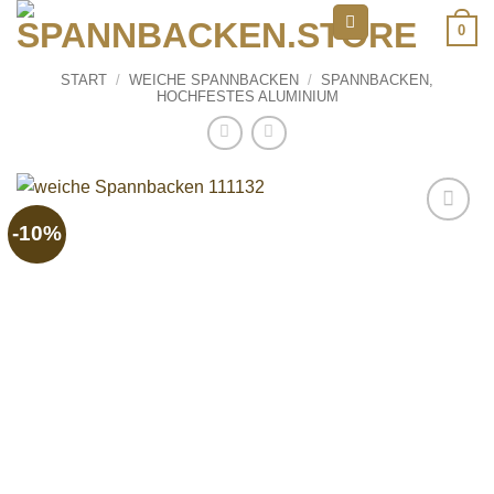
Zum
0
Inhalt
springen
START
/
WEICHE SPANNBACKEN
/
SPANNBACKEN,
HOCHFESTES ALUMINIUM
-10%
Add to
wishlist