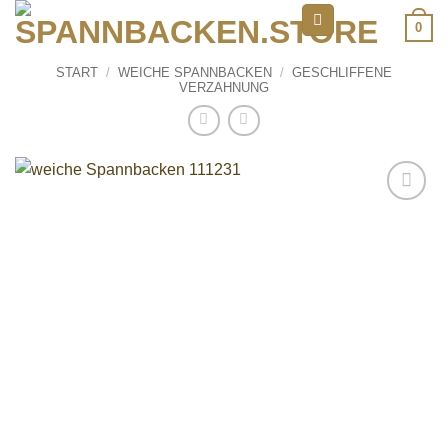
Zum
0
Inhalt
springen
START
/
WEICHE SPANNBACKEN
/
GESCHLIFFENE
VERZAHNUNG
Add to
wishlist