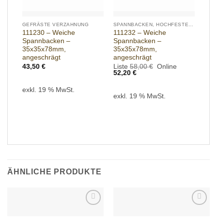
GEFRÄSTE VERZAHNUNG
SPANNBACKEN, HOCHFESTES ALUMINIUM
111230 – Weiche
111232 – Weiche
Spannbacken –
Spannbacken –
35x35x78mm,
35x35x78mm,
angeschrägt
angeschrägt
Ursprünglicher
43,50
€
Liste
58,00
€
Online
Aktueller
Preis
52,20
€
Preis
war:
ist:
58,00 €
exkl. 19 % MwSt.
52,20 €.
exkl. 19 % MwSt.
ÄHNLICHE PRODUKTE
Add to
Add to