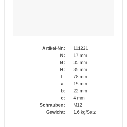
Artikel-Nr.:
111231
N:
17 mm
B:
35 mm
H:
35 mm
L:
78 mm
a:
15 mm
b
:
22 mm
c:
4 mm
Schrauben:
M12
Gewicht:
1,6 kg/Satz