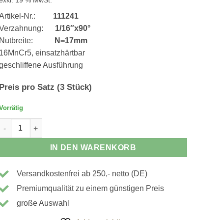
Artikel-Nr.:
111241
Verzahnung:
1/16″x90°
Nutbreite:
N=17mm
16MnCr5, einsatzhärtbar
geschliffene Ausführung
Preis pro Satz (3 Stück)
Vorrätig
111241 - Weiche Spannbacken - 35x60x78mm, angeschrägt Meng
IN DEN WARENKORB
Versandkostenfrei ab 250,- netto (DE)
Premiumqualität zu einem günstigen Preis
große Auswahl