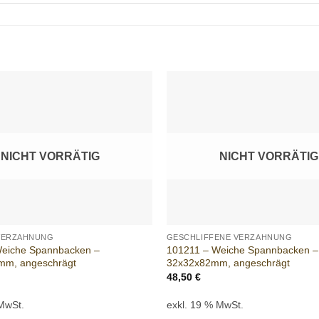
Add to
wishlist
NICHT VORRÄTIG
NICHT VORRÄTIG
+
VERZAHNUNG
GESCHLIFFENE VERZAHNUNG
Weiche Spannbacken –
101211 – Weiche Spannbacken –
mm, angeschrägt
32x32x82mm, angeschrägt
48,50
€
 MwSt.
exkl. 19 % MwSt.