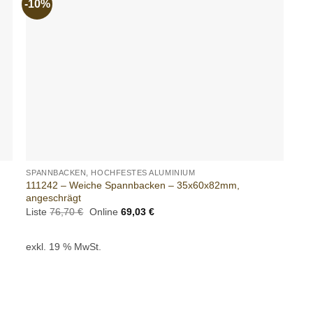
-10%
o
Add to
t
wishlist
+
SPANNBACKEN, HOCHFESTES ALUMINIUM
111242 – Weiche Spannbacken – 35x60x82mm,
angeschrägt
Ursprünglicher
Aktueller
Liste
76,70
€
Online
69,03
€
Preis
Preis
war:
ist:
76,70 €
69,03 €.
exkl. 19 % MwSt.