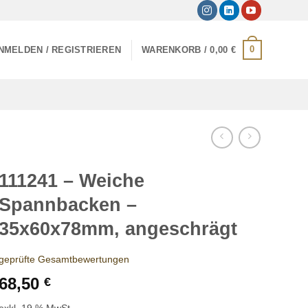
0
NMELDEN / REGISTRIEREN
WARENKORB /
0,00
€
111241 – Weiche
Spannbacken –
35x60x78mm, angeschrägt
geprüfte Gesamtbewertungen
68,50
€
exkl. 19 % MwSt.