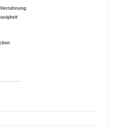
e Verzahnung
auigkeit
acken