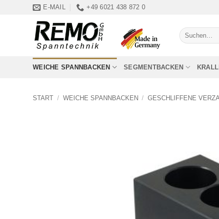
Zum
E-MAIL
+49 6021 438 872 0
Inhalt
springen
Suchen
nach:
WEICHE SPANNBACKEN
SEGMENTBACKEN
KRAL
START
/
WEICHE SPANNBACKEN
/
GESCHLIFFENE VERZ