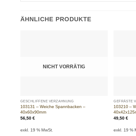
ÄHNLICHE PRODUKTE
Add to
wishlist
NICHT VORRÄTIG
+
+
GESCHLIFFENE VERZAHNUNG
GEFRÄSTE 
103131 – Weiche Spannbacken –
103210 – 
40x60x90mm
40x42x125
56,50
€
49,50
€
exkl. 19 % MwSt.
exkl. 19 %