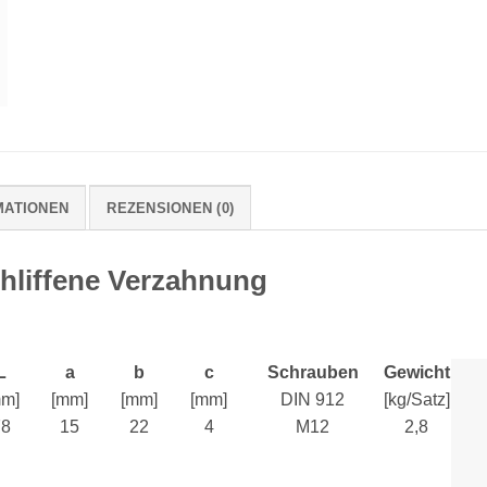
MATIONEN
REZENSIONEN (0)
hliffene Verzahnung
L
a
b
c
Schrauben
Gewicht
mm]
[mm]
[mm]
[mm]
DIN 912
[kg/Satz]
78
15
22
4
M12
2,8