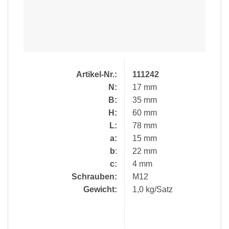
Artikel-Nr.:
111242
N:
17 mm
B:
35 mm
H:
60 mm
L:
78 mm
a:
15 mm
b
:
22 mm
c:
4 mm
Schrauben:
M12
Gewicht:
1,0 kg/Satz