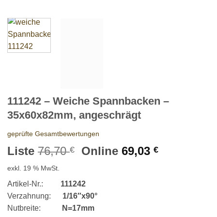
111242 – Weiche Spannbacken –
35x60x82mm, angeschrägt
geprüfte Gesamtbewertungen
Ursprünglicher
Aktueller
Liste
76,70
Online
69,03
€
€
Preis
Preis
exkl. 19 % MwSt.
war:
ist:
76,70 €
69,03 €.
Artikel-Nr.:
111242
Verzahnung:
1/16″x90°
Nutbreite:
N=17mm