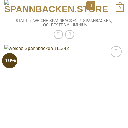
Zum
0
Inhalt
springen
START
/
WEICHE SPANNBACKEN
/
SPANNBACKEN,
HOCHFESTES ALUMINIUM
-10%
Add to
wishlist