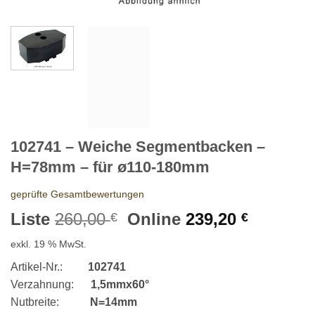
102741 – Weiche Segmentbacken –
H=78mm – für ø110-180mm
geprüfte Gesamtbewertungen
Ursprünglicher
Aktuelle
Liste
260,00
Online
239,20
€
€
Preis
Preis
exkl. 19 % MwSt.
war:
ist:
260,00 €
239,20 €
Artikel-Nr.:
102741
Verzahnung:
1,5mmx60°
Nutbreite:
N=14mm