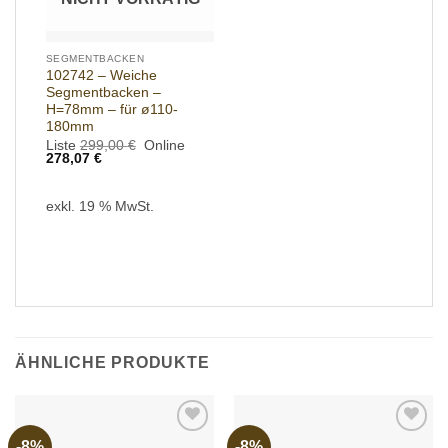
SEGMENTBACKEN
102742 – Weiche
Segmentbacken –
H=78mm – für ø110-
180mm
Ursprünglicher
Liste
299,00
€
Online
Aktueller
Preis
278,07
€
Preis
war:
ist:
299,00 €
278,07 €.
exkl. 19 % MwSt.
ÄHNLICHE PRODUKTE
-8%
-8%
Add to
Add to