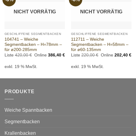
wishlist
wishlist
NICHT VORRÄTIG
NICHT VORRÄTIG
GESCHLIFFENE SEGMENTBACKEN
GESCHLIFFENE SEGMENTBACKEN
104741 – Weiche
112711 – Weiche
Segmentbacken – H=78mm –
Segmentbacken – H=58mm –
für ø200-285mm
für ø60-135mm
Ursprünglicher
Aktueller
Ursprünglicher
Ak
Liste
420,00
€
Online
386,40
€
Liste
220,00
€
Online
202,40
€
Preis
Preis
Preis
Pr
war:
ist:
war:
ist
exkl. 19 % MwSt.
exkl. 19 % MwSt.
420,00 €
386,40 €.
220,00 €
20
PRODUKTE
Weiche Spannbacken
Segmentbacken
Krallenbacken