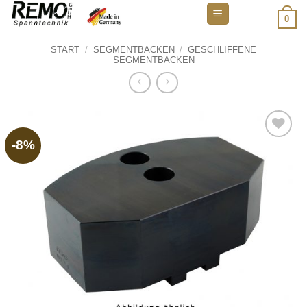
Zum
0
Inhalt
springen
START
/
SEGMENTBACKEN
/
GESCHLIFFENE
SEGMENTBACKEN
-8%
Add to
wishlist