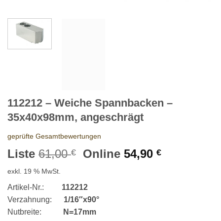
112212 – Weiche Spannbacken –
35x40x98mm, angeschrägt
geprüfte Gesamtbewertungen
Ursprünglicher
Aktueller
Liste
61,00
Online
54,90
€
€
Preis
Preis
exkl. 19 % MwSt.
war:
ist:
61,00 €
54,90 €.
Artikel-Nr.:
112212
Verzahnung:
1/16″x90°
Nutbreite:
N=17mm