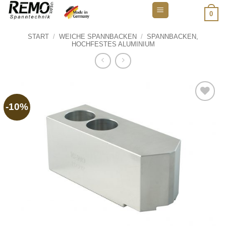
Zum
0
Inhalt
springen
START
/
WEICHE SPANNBACKEN
/
SPANNBACKEN,
HOCHFESTES ALUMINIUM
-10%
Add to
wishlist