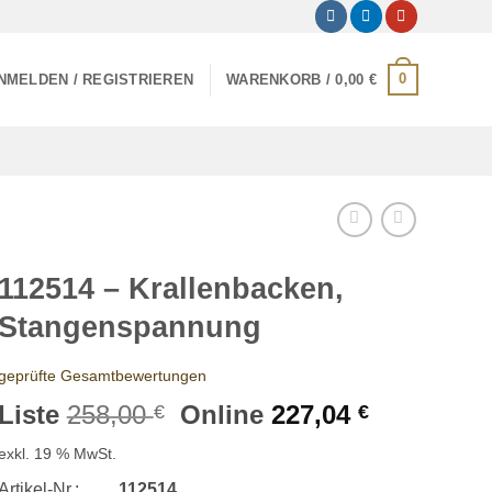
0
NMELDEN / REGISTRIEREN
WARENKORB /
0,00
€
112514 – Krallenbacken,
Stangenspannung
geprüfte Gesamtbewertungen
Ursprünglicher
Aktueller
Liste
258,00
Online
227,04
€
€
Preis
Preis
exkl. 19 % MwSt.
war:
ist:
Artikel-Nr.:
112514