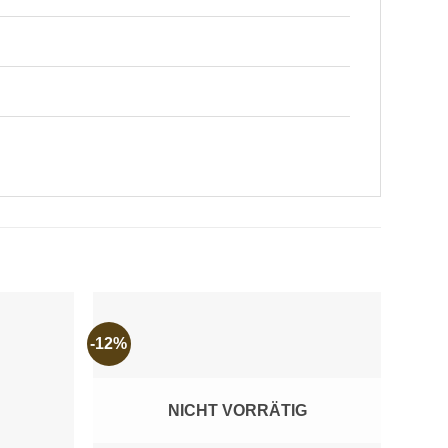
-12%
-12%
Add to
Add to
wishlist
wishlist
NICHT VORRÄTIG