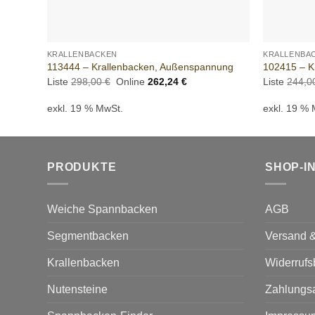
+
+
KRALLENBACKEN
KRALLENBA
113444 – Krallenbacken, Außenspannung
102415 – K
Ursprünglicher
Aktueller
Liste
298,00
€
Online
262,24
€
Liste
244,
Preis
Preis
war:
ist:
exkl. 19 % MwSt.
exkl. 19 %
298,00 €
262,24 €.
PRODUKTE
SHOP-I
Weiche Spannbacken
AGB
Segmentbacken
Versand &
Krallenbacken
Widerrufs
Nutensteine
Zahlungs