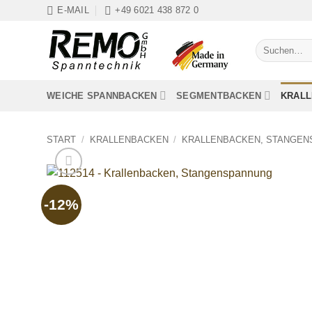
Zum
E-MAIL
+49 6021 438 872 0
Inhalt
springen
Suchen
nach:
WEICHE SPANNBACKEN
SEGMENTBACKEN
KRAL
START
/
KRALLENBACKEN
/
KRALLENBACKEN, STANGE
-12%