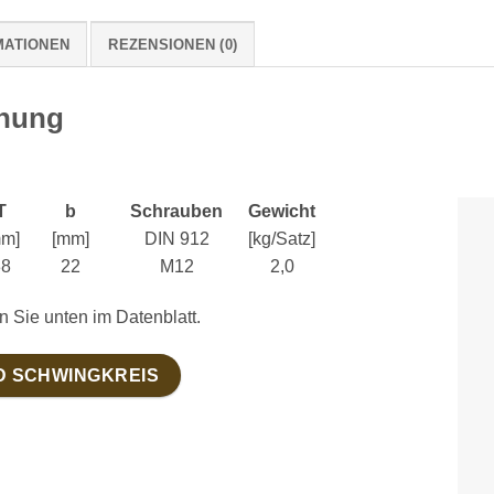
MATIONEN
REZENSIONEN (0)
nnung
T
b
Schrauben
Gewicht
mm]
[mm]
DIN 912
[kg/Satz]
38
22
M12
2,0
n Sie unten im Datenblatt.
D SCHWINGKREIS