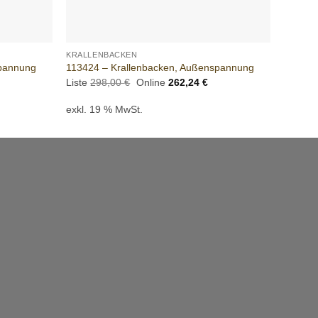
+
+
KRALLENBACKEN
KRALLE
spannung
113424 – Krallenbacken, Außenspannung
103414
tueller
Ursprünglicher
Aktueller
Liste
298,00
€
Online
262,24
€
Liste
2
eis
Preis
Preis
:
war:
ist:
exkl. 19 % MwSt.
exkl. 
2,24 €.
298,00 €
262,24 €.