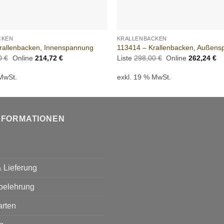
+
CKEN
KRALLENBACKEN
rallenbacken, Innenspannung
113414 – Krallenbacken, Außen
Ursprünglicher
Aktueller
Ursprünglicher
Ak
00
€
Online
214,72
€
Liste
298,00
€
Online
262,24
€
Preis
Preis
Preis
Pr
war:
ist:
war:
ist
 MwSt.
exkl. 19 % MwSt.
244,00 €
214,72 €.
298,00 €
26
NFORMATIONEN
 Lieferung
belehrung
arten