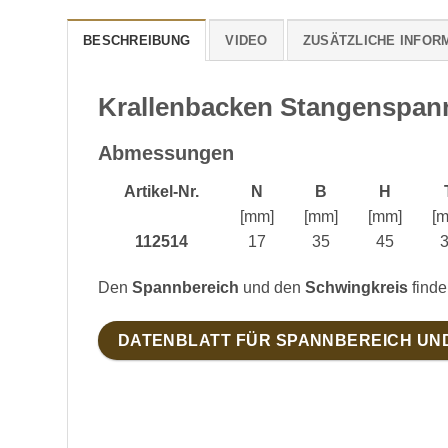
BESCHREIBUNG
VIDEO
ZUSÄTZLICHE INFOR
Krallenbacken Stangenspa
Abmessungen
Artikel-Nr.
N
B
H
[mm]
[mm]
[mm]
[
112514
17
35
45
Den
Spannbereich
und den
Schwingkreis
finde
DATENBLATT FÜR SPANNBEREICH UN