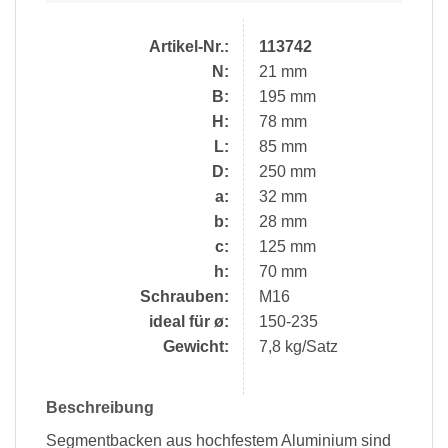
Artikel-Nr.:
113742
N:
21 mm
B:
195 mm
H:
78 mm
L:
85 mm
D:
250 mm
a:
32 mm
b:
28 mm
c:
125 mm
h:
70 mm
Schrauben:
M16
ideal für ø:
150-235
Gewicht:
7,8 kg/Satz
Beschreibung
Segmentbacken aus hochfestem Aluminium sind