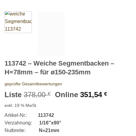
113742 – Weiche Segmentbacken –
H=78mm – für ø150-235mm
geprüfte Gesamtbewertungen
Ursprünglicher
Aktuelle
Liste
378,00
Online
351,54
€
€
Preis
Preis
exkl. 19 % MwSt.
war:
ist:
378,00 €
351,54 €
Artikel-Nr.:
113742
Verzahnung:
1/16″x90°
Nutbreite:
N=21mm