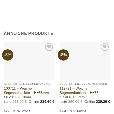
ÄHNLICHE PRODUKTE
-8%
-8%
Add to
Add to
wishlist
wishlist
GESCHLIFFENE SEGMENTBACKEN
GESCHLIFFENE SEGMENTBACKEN
103711 – Weiche
112721 – Weiche
Segmentbacken – H=58mm –
Segmentbacken – H=78mm –
für ø100-170mm
für ø60-135mm
Ursprünglicher
Aktueller
Ursprünglicher
Ak
Liste
255,00
€
Online
234,60
€
Liste
260,00
€
Online
239,20
€
Preis
Preis
Preis
Pr
war:
ist:
war:
ist
exkl. 19 % MwSt.
exkl. 19 % MwSt.
255,00 €
234,60 €.
260,00 €
23