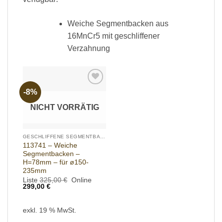
Weiche Segmentbacken aus
16MnCr5 mit geschliffener
Verzahnung
-8%
Add to
wishlist
NICHT VORRÄTIG
GESCHLIFFENE SEGMENTBACKEN
113741 – Weiche
Segmentbacken –
H=78mm – für ø150-
235mm
Ursprünglicher
Liste
325,00
€
Online
Aktueller
Preis
299,00
€
Preis
war:
ist:
325,00 €
299,00 €.
exkl. 19 % MwSt.