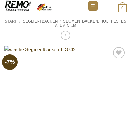
Zum
0
Inhalt
springen
START
/
SEGMENTBACKEN
/
SEGMENTBACKEN, HOCHFESTES
ALUMINIUM
-7%
Add to
wishlist