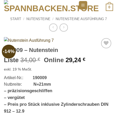
Zum
0
Inhalt
springen
START
/
NUTENSTEINE
/
NUTENSTEINE AUSFÜHRUNG 7
190009 – Nutenstein
-14%
Add to
wishlist
Ursprünglicher
Aktueller
Liste
34,00
Online
29,24
€
€
Preis
Preis
exkl. 19 % MwSt.
war:
ist:
34,00 €
29,24 €.
Artikel-Nr.:
190009
Nutbreite:
N=21mm
– präzisionsgeschliffen
– vergütet
– Preis pro Stück inklusive Zylinderschrauben DIN
912 – 12.9