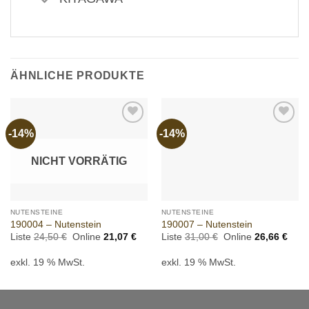
ÄHNLICHE PRODUKTE
-14%
-14%
Add to
Add to
wishlist
wishlist
NICHT VORRÄTIG
NUTENSTEINE
NUTENSTEINE
190004 – Nutenstein
190007 – Nutenstein
Ursprünglicher
Aktueller
Ursprünglicher
Aktue
Liste
24,50
€
Online
21,07
€
Liste
31,00
€
Online
26,66
€
Preis
Preis
Preis
Preis
war:
ist:
war:
ist:
exkl. 19 % MwSt.
exkl. 19 % MwSt.
24,50 €
21,07 €.
31,00 €
26,6