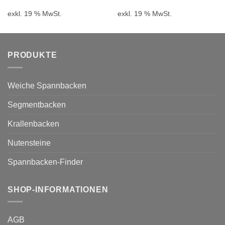
Preis
Preis
Preis
Preis
war:
ist:
war:
ist:
exkl. 19 % MwSt.
exkl. 19 % MwSt.
21,40 €
18,40 €.
24,50 €
21,0
PRODUKTE
Weiche Spannbacken
Segmentbacken
Krallenbacken
Nutensteine
Spannbacken-Finder
SHOP-INFORMATIONEN
AGB