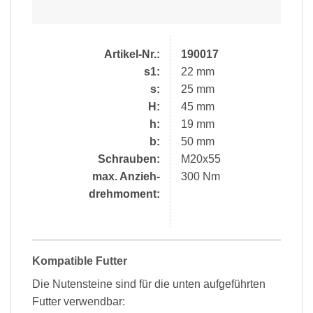
Artikel-Nr.:
190017
s1:
22 mm
s:
25 mm
H:
45 mm
h:
19 mm
b:
50 mm
Schrauben:
M20x55
max. Anzieh-
300 Nm
drehmoment:
Kompatible Futter
Die Nutensteine sind für die unten aufgeführten
Futter verwendbar: