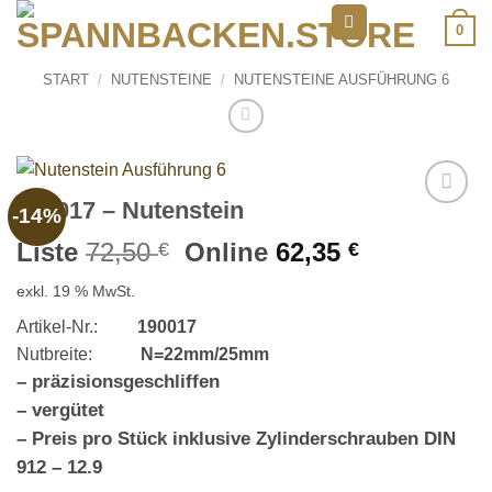
Zum
0
Inhalt
springen
START
/
NUTENSTEINE
/
NUTENSTEINE AUSFÜHRUNG 6
190017 – Nutenstein
-14%
Add to
wishlist
Ursprünglicher
Aktueller
Liste
72,50
Online
62,35
€
€
Preis
Preis
exkl. 19 % MwSt.
war:
ist:
72,50 €
62,35 €.
Artikel-Nr.:
190017
Nutbreite:
N=22mm/25mm
– präzisionsgeschliffen
– vergütet
– Preis pro Stück inklusive Zylinderschrauben DIN
912 – 12.9