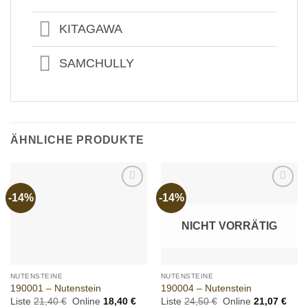
KITAGAWA
SAMCHULLY
ÄHNLICHE PRODUKTE
-14%
-14%
Add to
Add to
wishlist
wishlist
NICHT VORRÄTIG
NUTENSTEINE
NUTENSTEINE
190001 – Nutenstein
190004 – Nutenstein
Ursprünglicher
Aktueller
Ursprünglicher
Aktue
Liste
21,40
€
Online
18,40
€
Liste
24,50
€
Online
21,07
€