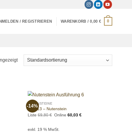
0
NMELDEN / REGISTRIEREN
WARENKORB /
0,00
€
ngezeigt
+
NUTENSTEINE
-14%
Add to
Add to
190013 – Nutenstein
wishlist
wishlist
eller
Ursprünglicher
Aktueller
Liste
69,80
€
Online
60,03
€
s
Preis
Preis
war:
ist:
6 €.
69,80 €
60,03 €.
exkl. 19 % MwSt.