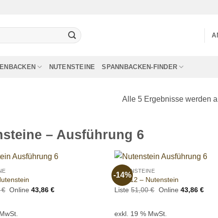
A
LENBACKEN
NUTENSTEINE
SPANNBACKEN-FINDER
Alle 5 Ergebnisse werden a
steine – Ausführung 6
+
NE
NUTENSTEINE
-14%
Add to
utenstein
190012 – Nutenstein
wishlist
Ursprünglicher
Aktueller
Ursprünglicher
Aktu
0
€
Online
43,86
€
Liste
51,00
€
Online
43,86
€
Preis
Preis
Preis
Prei
war:
ist:
war:
ist:
51,00 €
43,86 €.
51,00 €
43,8
 MwSt.
exkl. 19 % MwSt.