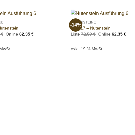
+
NE
NUTENSTEINE
-14%
Add to
utenstein
190017 – Nutenstein
wishlist
Ursprünglicher
Aktueller
Ursprünglicher
Aktu
0
€
Online
62,35
€
Liste
72,50
€
Online
62,35
€
Preis
Preis
Preis
Prei
war:
ist:
war:
ist:
72,50 €
62,35 €.
72,50 €
62,3
 MwSt.
exkl. 19 % MwSt.