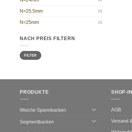
N=25,5mm
(2)
N=25mm
(1)
NACH PREIS FILTERN
Min.
Max.
FILTER
Preis
Preis
PRODUKTE
SHOP-I
AGB
Weiche Spannbacken
Versand &
Segmentbacken