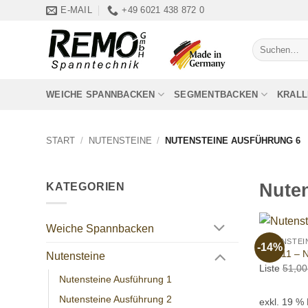
Zum
E-MAIL
+49 6021 438 872 0
Inhalt
springen
Suchen
nach:
WEICHE SPANNBACKEN
SEGMENTBACKEN
KRAL
START
/
NUTENSTEINE
/
NUTENSTEINE AUSFÜHRUNG 6
Nuten
KATEGORIEN
+
Weiche Spannbacken
NUTENSTEI
-14%
190011 – N
Nutensteine
Liste
51,0
Nutensteine Ausführung 1
Nutensteine Ausführung 2
exkl. 19 %