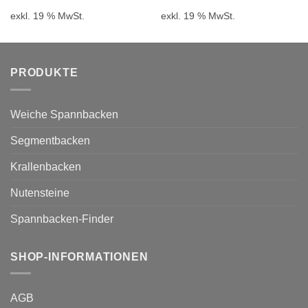
war:
ist:
war:
ist:
exkl. 19 % MwSt.
exkl. 19 % MwSt.
21,90 €
18,83 €.
27,90 €
23,9
PRODUKTE
Weiche Spannbacken
Segmentbacken
Krallenbacken
Nutensteine
Spannbacken-Finder
SHOP-INFORMATIONEN
AGB