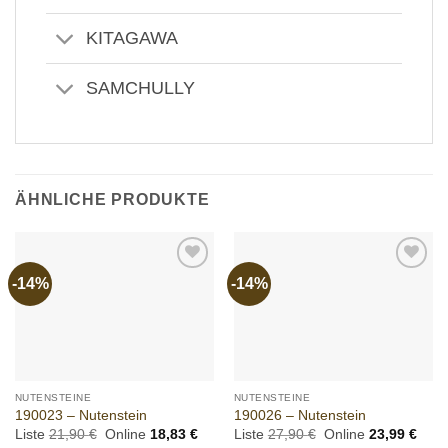
KITAGAWA
SAMCHULLY
ÄHNLICHE PRODUKTE
-14%
-14%
Add to
Add to
wishlist
wishlist
NUTENSTEINE
NUTENSTEINE
190023 – Nutenstein
190026 – Nutenstein
Ursprünglicher
Aktueller
Ursprünglicher
Aktue
Liste
21,90
€
Online
18,83
€
Liste
27,90
€
Online
23,99
€
Preis
Preis
Preis
Preis