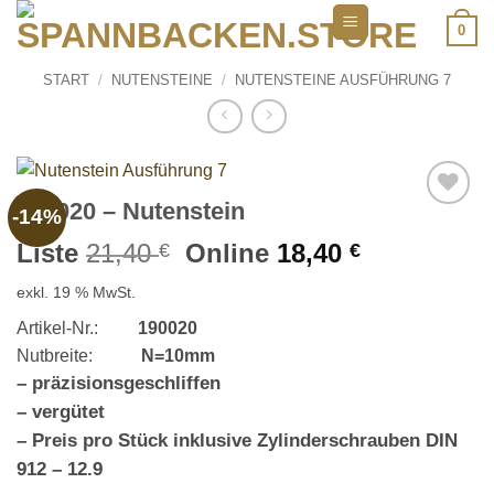
Zum
0
Inhalt
springen
START
/
NUTENSTEINE
/
NUTENSTEINE AUSFÜHRUNG 7
190020 – Nutenstein
-14%
Add to
wishlist
Ursprünglicher
Aktueller
Liste
21,40
Online
18,40
€
€
Preis
Preis
exkl. 19 % MwSt.
war:
ist:
21,40 €
18,40 €.
Artikel-Nr.:
190020
Nutbreite:
N=10mm
– präzisionsgeschliffen
– vergütet
– Preis pro Stück inklusive Zylinderschrauben DIN
912 – 12.9