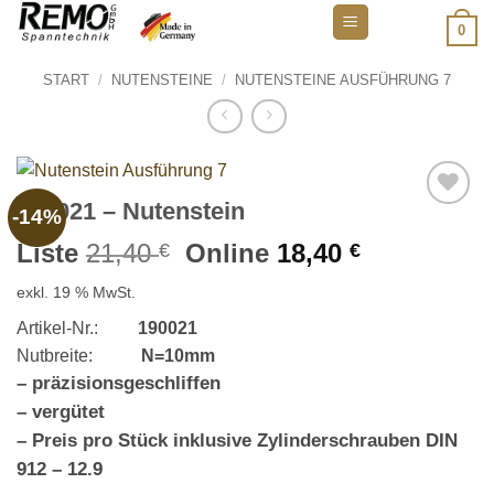
Zum
0
Inhalt
springen
START
/
NUTENSTEINE
/
NUTENSTEINE AUSFÜHRUNG 7
190021 – Nutenstein
-14%
Add to
wishlist
Ursprünglicher
Aktueller
Liste
21,40
Online
18,40
€
€
Preis
Preis
exkl. 19 % MwSt.
war:
ist:
21,40 €
18,40 €.
Artikel-Nr.:
190021
Nutbreite:
N=10mm
– präzisionsgeschliffen
– vergütet
– Preis pro Stück inklusive Zylinderschrauben DIN
912 – 12.9