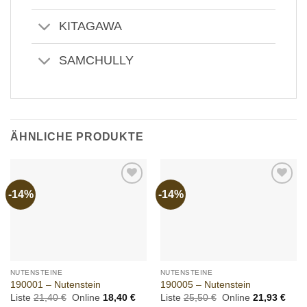
KITAGAWA
SAMCHULLY
ÄHNLICHE PRODUKTE
-14%
-14%
Add to
Add to
wishlist
wishlist
NUTENSTEINE
NUTENSTEINE
190001 – Nutenstein
190005 – Nutenstein
Ursprünglicher
Aktueller
Ursprünglicher
Aktue
Liste
21,40
€
Online
18,40
€
Liste
25,50
€
Online
21,93
€
Preis
Preis
Preis
Preis