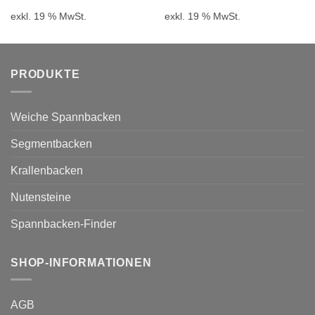
war:
ist:
war:
ist:
exkl. 19 % MwSt.
exkl. 19 % MwSt.
21,40 €
18,40 €.
25,50 €
21,9
PRODUKTE
Weiche Spannbacken
Segmentbacken
Krallenbacken
Nutensteine
Spannbacken-Finder
SHOP-INFORMATIONEN
AGB