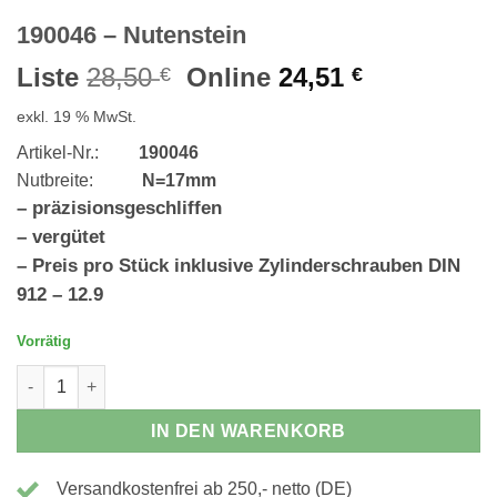
190046 – Nutenstein
Ursprünglicher
Aktueller
Liste
28,50
Online
24,51
€
€
Preis
Preis
exkl. 19 % MwSt.
war:
ist:
28,50 €
24,51 €.
Artikel-Nr.:
190046
Nutbreite:
N=17mm
– präzisionsgeschliffen
– vergütet
– Preis pro Stück inklusive Zylinderschrauben DIN
912 – 12.9
Vorrätig
190046 - Nutenstein Menge
IN DEN WARENKORB
Versandkostenfrei ab 250,- netto (DE)