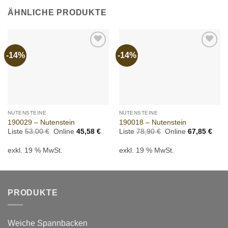
ÄHNLICHE PRODUKTE
-14%
-14%
Add to
Add to
wishlist
wishlist
NUTENSTEINE
NUTENSTEINE
190029 – Nutenstein
190018 – Nutenstein
Ursprünglicher
Aktueller
Ursprünglicher
Aktue
Liste
53,00
€
Online
45,58
€
Liste
78,90
€
Online
67,85
€
Preis
Preis
Preis
Preis
war:
ist:
war:
ist:
exkl. 19 % MwSt.
exkl. 19 % MwSt.
53,00 €
45,58 €.
78,90 €
67,8
PRODUKTE
Weiche Spannbacken