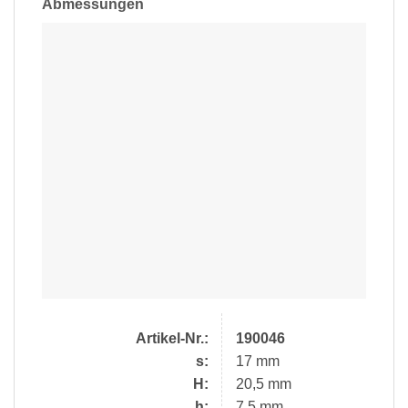
Abmessungen
Artikel-Nr.:
190046
s:
17 mm
H:
20,5 mm
h:
7,5 mm