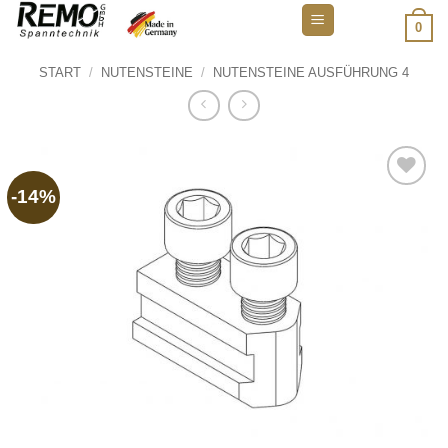
Zum
0
Inhalt
springen
START
/
NUTENSTEINE
/
NUTENSTEINE AUSFÜHRUNG 4
-14%
Add to
wishlist