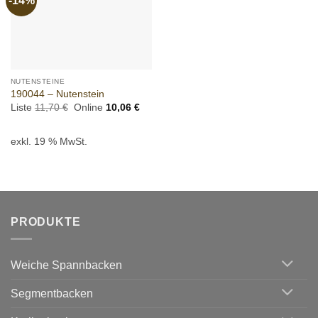
-14%
wishlist
NUTENSTEINE
190044 – Nutenstein
Ursprünglicher
Aktueller
Liste
11,70
€
Online
10,06
€
Preis
Preis
war:
ist:
11,70 €
10,06 €.
exkl. 19 % MwSt.
PRODUKTE
Weiche Spannbacken
Segmentbacken