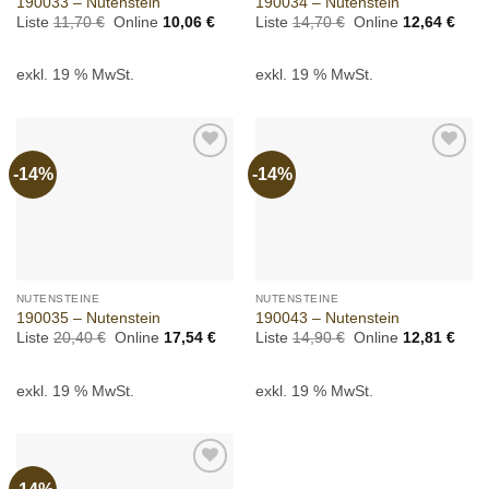
190033 – Nutenstein
190034 – Nutenstein
Ursprünglicher
Aktueller
Ursprünglicher
Aktue
Liste
11,70
€
Online
10,06
€
Liste
14,70
€
Online
12,64
€
Preis
Preis
Preis
Preis
war:
ist:
war:
ist:
11,70 €
10,06 €.
14,70 €
12,6
exkl. 19 % MwSt.
exkl. 19 % MwSt.
-14%
-14%
Add to
Add to
wishlist
wishlist
NUTENSTEINE
NUTENSTEINE
190035 – Nutenstein
190043 – Nutenstein
Ursprünglicher
Aktueller
Ursprünglicher
Aktue
Liste
20,40
€
Online
17,54
€
Liste
14,90
€
Online
12,81
€
Preis
Preis
Preis
Preis
war:
ist:
war:
ist:
20,40 €
17,54 €.
14,90 €
12,8
exkl. 19 % MwSt.
exkl. 19 % MwSt.
Add to