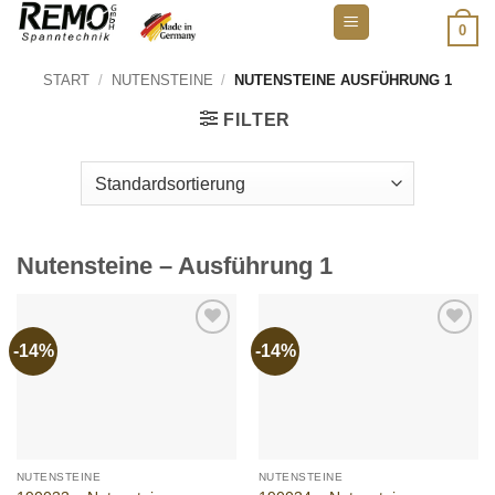
Zum
0
Inhalt
springen
START
/
NUTENSTEINE
/
NUTENSTEINE AUSFÜHRUNG 1
FILTER
Nutensteine – Ausführung 1
-14%
-14%
Add to
Add to
wishlist
wishlist
NUTENSTEINE
NUTENSTEINE