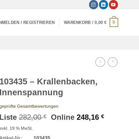
0
NMELDEN / REGISTRIEREN
WARENKORB /
0,00
€
103435 – Krallenbacken,
Innenspannung
geprüfte Gesamtbewertungen
Ursprünglicher
Aktueller
Liste
282,00
Online
248,16
€
€
Preis
Preis
exkl. 19 % MwSt.
war:
ist:
Artikel-Nr.:
103435