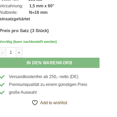
282,00 €
248,16 €.
Verzahnung:
1,5 mm x 60°
Nutbreite:
N=16 mm
einsatzgehärtet
Preis pro Satz (3 Stück)
Vorrätig (kann nachbestellt werden)
103435 - Krallenbacken, Innenspannung Menge
IN DEN WARENKORB
Versandkostenfrei ab 250,- netto (DE)
Premiumqualität zu einem günstigen Preis
große Auswahl
Add to wishlist