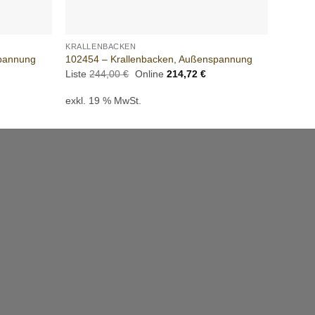
+
+
KRALLENBACKEN
KRALLE
spannung
102454 – Krallenbacken, Außenspannung
102415
tueller
Ursprünglicher
Aktueller
Liste
244,00
€
Online
214,72
€
Liste
2
eis
Preis
Preis
:
war:
ist:
exkl. 19 % MwSt.
exkl. 
4,72 €.
244,00 €
214,72 €.