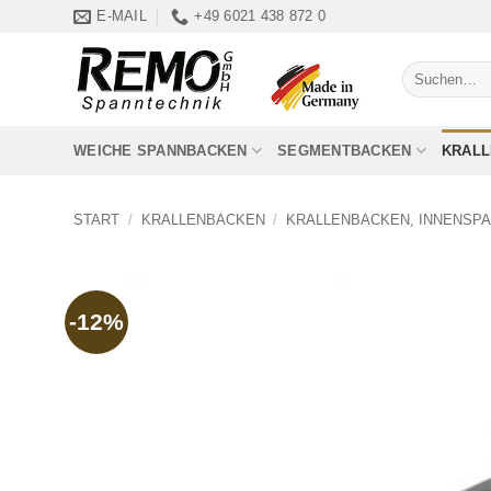
Zum
E-MAIL
+49 6021 438 872 0
Inhalt
springen
Suchen
nach:
WEICHE SPANNBACKEN
SEGMENTBACKEN
KRAL
START
/
KRALLENBACKEN
/
KRALLENBACKEN, INNENSP
-12%