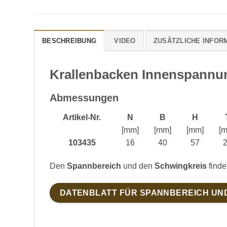
BESCHREIBUNG
VIDEO
ZUSÄTZLICHE INFOR
Krallenbacken Innenspannu
Abmessungen
Artikel-Nr.
N
B
H
[mm]
[mm]
[mm]
[
103435
16
40
57
Den
Spannbereich
und den
Schwingkreis
finde
DATENBLATT FÜR SPANNBEREICH UN