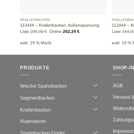
+
+
KRALLENBACKEN
KRALLENBA
113444 – Krallenbacken, Außenspannung
112444 – K
Ursprünglicher
Aktueller
Liste
298,00
€
Online
262,24
€
Liste
244,
Preis
Preis
war:
ist:
exkl. 19 % MwSt.
exkl. 19 %
298,00 €
262,24 €.
PRODUKTE
SHOP-I
AGB
Weiche Spannbacken
Versand &
Segmentbacken
Widerrufs
Krallenbacken
Zahlungs
Nutensteine
Impressu
Spannbacken-Finder