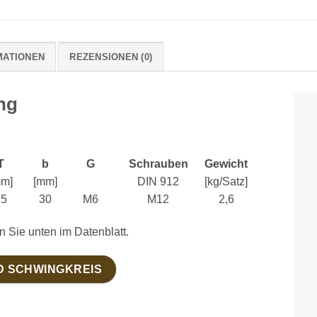
MATIONEN
REZENSIONEN (0)
ng
T
b
G
Schrauben
Gewicht
mm]
[mm]
DIN 912
[kg/Satz]
25
30
M6
M12
2,6
n Sie unten im Datenblatt.
D SCHWINGKREIS