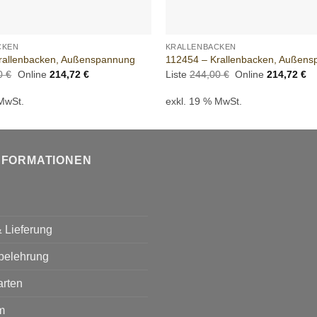
+
CKEN
KRALLENBACKEN
rallenbacken, Außenspannung
112454 – Krallenbacken, Außen
Ursprünglicher
Aktueller
Ursprünglicher
Ak
00
€
Online
214,72
€
Liste
244,00
€
Online
214,72
€
Preis
Preis
Preis
Pr
war:
ist:
war:
ist
 MwSt.
exkl. 19 % MwSt.
244,00 €
214,72 €.
244,00 €
21
NFORMATIONEN
 Lieferung
belehrung
arten
m