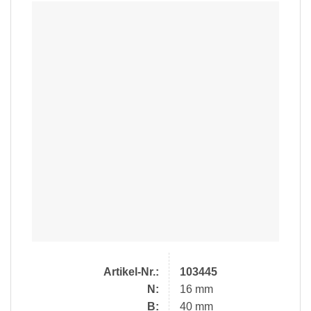
Artikel-Nr.:
103445
N:
16 mm
B:
40 mm