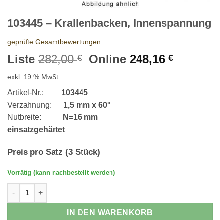
103445 – Krallenbacken, Innenspannung
geprüfte Gesamtbewertungen
Ursprünglicher
Aktuelle
Liste
282,00
Online
248,16
€
€
Preis
Preis
exkl. 19 % MwSt.
war:
ist:
282,00 €
248,16 €
Artikel-Nr.:
103445
Verzahnung:
1,5 mm x 60°
Nutbreite:
N=16 mm
einsatzgehärtet
Preis pro Satz (3 Stück)
Vorrätig (kann nachbestellt werden)
103445 - Krallenbacken, Innenspannung Menge
IN DEN WARENKORB