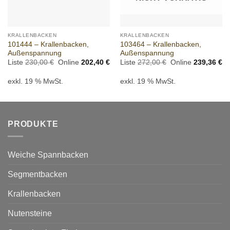
KRALLENBACKEN
KRALLENBACKEN
101444 – Krallenbacken,
103464 – Krallenbacken,
Außenspannung
Außenspannung
Ursprünglicher
Aktueller
Ursprünglicher
Ak
Liste
230,00
€
Online
202,40
€
Liste
272,00
€
Online
239,36
€
Preis
Preis
Preis
Pr
war:
ist:
war:
ist
exkl. 19 % MwSt.
exkl. 19 % MwSt.
230,00 €
202,40 €.
272,00 €
23
PRODUKTE
Weiche Spannbacken
Segmentbacken
Krallenbacken
Nutensteine