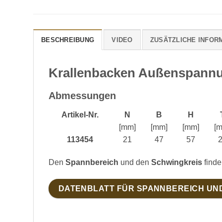
BESCHREIBUNG
VIDEO
ZUSÄTZLICHE INFOR
Krallenbacken Außenspann
Abmessungen
Artikel-Nr.
N
B
H
[mm]
[mm]
[mm]
[
113454
21
47
57
Den
Spannbereich
und den
Schwingkreis
finde
DATENBLATT FÜR SPANNBEREICH UN