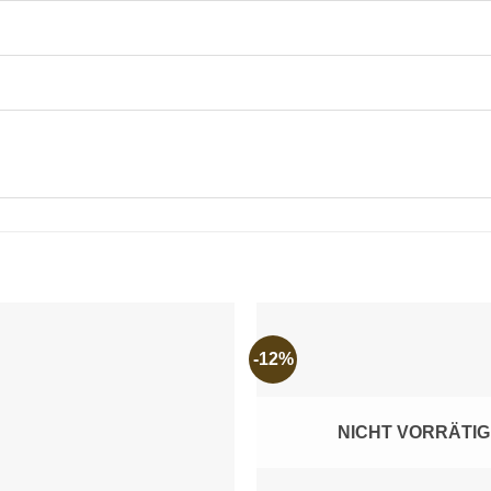
-12%
Add to
wishlist
NICHT VORRÄTIG