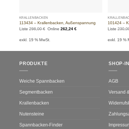
+
+
KRALLENBACKEN
KRALLENBA
113434 – Krallenbacken, Außenspannung
101424 – K
Ursprünglicher
Aktueller
Liste
298,00
€
Online
262,24
€
Liste
230,
Preis
Preis
war:
ist:
exkl. 19 % MwSt.
exkl. 19 %
298,00 €
262,24 €.
PRODUKTE
SHOP-I
Weiche Spannbacken
AGB
Segmentbacken
Versand &
Krallenbacken
Widerrufs
Nutensteine
Zahlungs
Spannbacken-Finder
Impressu