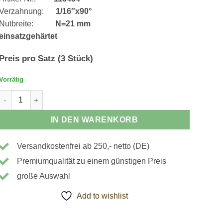
298,00 €
262,24 €.
Verzahnung:
1/16″x90°
Nutbreite:
N=21 mm
einsatzgehärtet
Preis pro Satz (3 Stück)
Vorrätig
113454 - Krallenbacken, Außenspannung Menge
IN DEN WARENKORB
Versandkostenfrei ab 250,- netto (DE)
Premiumqualität zu einem günstigen Preis
große Auswahl
Add to wishlist