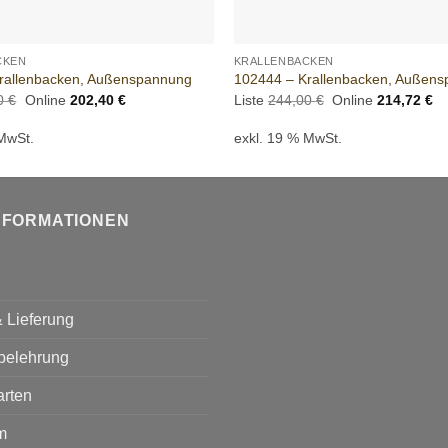
+
CKEN
KRALLENBACKEN
rallenbacken, Außenspannung
102444 – Krallenbacken, Außen
Ursprünglicher
Aktueller
Ursprünglicher
Ak
00
€
Online
202,40
€
Liste
244,00
€
Online
214,72
€
Preis
Preis
Preis
Pr
war:
ist:
war:
ist
 MwSt.
exkl. 19 % MwSt.
230,00 €
202,40 €.
244,00 €
21
NFORMATIONEN
 Lieferung
belehrung
arten
m