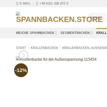
Zum
E-MAIL
+49 6021 438 872 0
Inhalt
springen
Suchen
nach:
WEICHE SPANNBACKEN
SEGMENTBACKEN
KRAL
START
/
KRALLENBACKEN
/
KRALLENBACKEN, AUSSENS
-12%