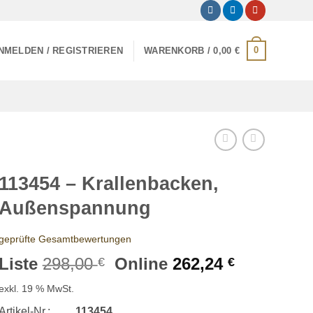
0
NMELDEN / REGISTRIEREN
WARENKORB /
0,00
€
113454 – Krallenbacken,
Außenspannung
geprüfte Gesamtbewertungen
Ursprünglicher
Aktueller
Liste
298,00
Online
262,24
€
€
Preis
Preis
exkl. 19 % MwSt.
war:
ist:
Artikel-Nr.:
113454