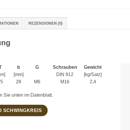
MATIONEN
REZENSIONEN (0)
ung
T
b
G
Schrauben
Gewicht
mm]
[mm]
DIN 912
[kg/Satz]
25
28
M6
M16
2,4
n Sie unten im Datenblatt.
D SCHWINGKREIS