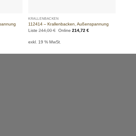
+
+
KRALLENBACKEN
KRALLE
spannung
112414 – Krallenbacken, Außenspannung
102454
tueller
Ursprünglicher
Aktueller
Liste
244,00
€
Online
214,72
€
Liste
2
eis
Preis
Preis
:
war:
ist:
exkl. 19 % MwSt.
exkl. 
4,72 €.
244,00 €
214,72 €.