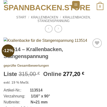
Zum
0
Inhalt
springen
START
/
KRALLENBACKEN
/
KRALLENBACKEN,
STANGENSPANNUNG
113514 – Krallenbacken,
-12%
Add to
Stangenspannung
wishlist
geprüfte Gesamtbewertungen
Ursprünglicher
Aktuelle
Liste
315,00
Online
277,20
€
€
Preis
Preis
exkl. 19 % MwSt.
war:
ist:
315,00 €
277,20 €
Artikel-Nr.:
113514
Verzahnung:
1/16″ x 90°
Nutbreite:
N=21 mm