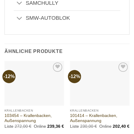
SAMCHULLY
SMW-AUTOBLOK
ÄHNLICHE PRODUKTE
-12%
-12%
Add to
Add to
wishlist
wishlist
KRALLENBACKEN
KRALLENBACKEN
103454 – Krallenbacken,
101414 – Krallenbacken,
Außenspannung
Außenspannung
Ursprünglicher
Aktueller
Ursprünglicher
Ak
Liste
272,00
€
Online
239,36
€
Liste
230,00
€
Online
202,40
€
Preis
Preis
Preis
Pr
war:
ist:
war:
ist