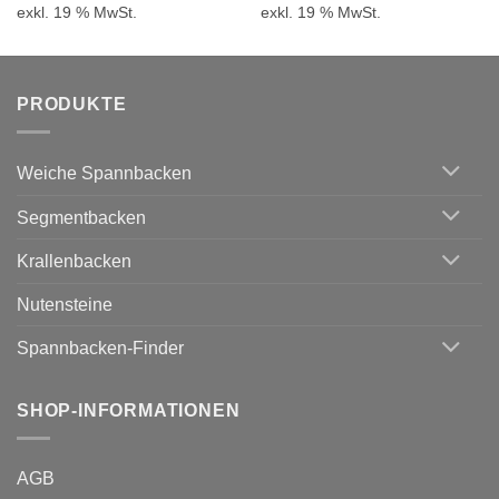
exkl. 19 % MwSt.
exkl. 19 % MwSt.
272,00 €
239,36 €.
230,00 €
20
PRODUKTE
Weiche Spannbacken
Segmentbacken
Krallenbacken
Nutensteine
Spannbacken-Finder
SHOP-INFORMATIONEN
AGB