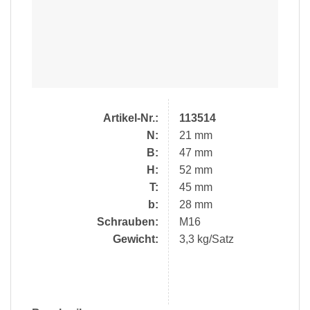
Artikel-Nr.:
113514
N:
21 mm
B:
47 mm
H:
52 mm
T:
45 mm
b:
28 mm
Schrauben:
M16
Gewicht:
3,3 kg/Satz