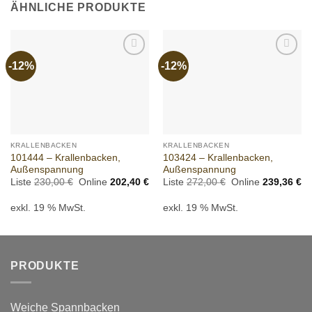
ÄHNLICHE PRODUKTE
-12%
-12%
Add to
Add to
wishlist
wishlist
KRALLENBACKEN
KRALLENBACKEN
101444 – Krallenbacken,
103424 – Krallenbacken,
Außenspannung
Außenspannung
Ursprünglicher
Aktueller
Ursprünglicher
Ak
Liste
230,00
€
Online
202,40
€
Liste
272,00
€
Online
239,36
€
Preis
Preis
Preis
Pr
war:
ist:
war:
ist
exkl. 19 % MwSt.
exkl. 19 % MwSt.
230,00 €
202,40 €.
272,00 €
23
PRODUKTE
Weiche Spannbacken