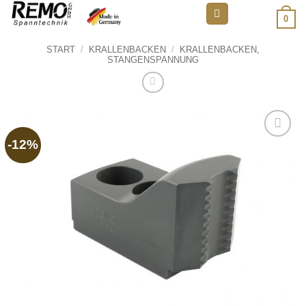
Zum
0
Inhalt
springen
START
/
KRALLENBACKEN
/
KRALLENBACKEN,
STANGENSPANNUNG
-12%
Add to
wishlist