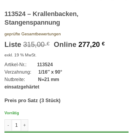
113524 – Krallenbacken,
Stangenspannung
geprüfte Gesamtbewertungen
Ursprünglicher
Aktuelle
Liste
315,00
Online
277,20
€
€
Preis
Preis
exkl. 19 % MwSt.
war:
ist:
315,00 €
277,20 €
Artikel-Nr.:
113524
Verzahnung:
1/16″ x 90°
Nutbreite:
N=21 mm
einsatzgehärtet
Preis pro Satz (3 Stück)
Vorrätig
113524 - Krallenbacken, Stangenspannung Menge